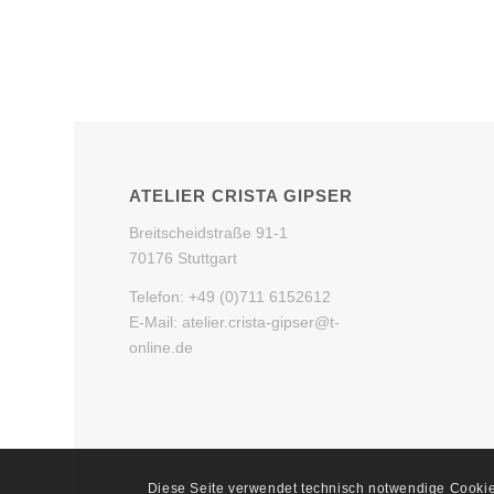
ATELIER CRISTA GIPSER
Breitscheidstraße 91-1
70176 Stuttgart
Telefon: +49 (0)711 6152612
E-Mail: atelier.crista-gipser@t-
online.de
Diese Seite verwendet technisch notwendige Cookie