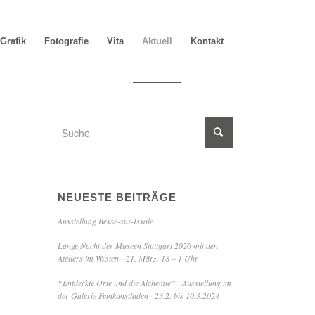
Grafik
Fotografie
Vita
Aktuell
Kontakt
NEUESTE BEITRÄGE
Ausstellung Besse-sur-Issole
Lange Nacht der Museen Stuttgart 2026 mit den
Ateliers im Westen · 21. März, 18 – 1 Uhr
“Entdeckte Orte und die Alchemie” · Ausstellung im
der Galerie Feinkunstladen · 23.2. bis 10.3.2024